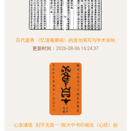
百代凝香 《忆漫庵賸稿》的道光缮写与学术余响
更新时间：2026-08-06 16:24:37
心泉涌现 · 刻字无痕——陈大中书印相生《心经》创