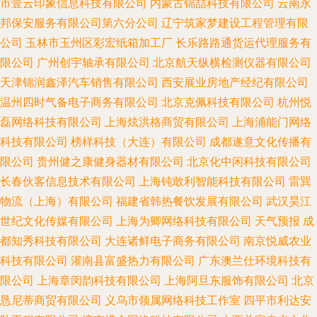
市壹云印象信息科技有限公司
内蒙古锦喆科技有限公司
云南永
邦保安服务有限公司第六分公司
辽宁筑家梦建设工程管理有限
公司
玉林市玉州区彩宏纸箱加工厂
长乐路路通货运代理服务有
限公司
广州创宇轴承有限公司
北京航天纵横检测仪器有限公司
天津锦润鑫泽汽车销售有限公司
西安展业房地产经纪有限公司
温州四时气备电子商务有限公司
北京克佩科技有限公司
杭州悦
磊网络科技有限公司
上海炫洪格商贸有限公司
上海浦能门网络
科技有限公司
榜样科技（大连）有限公司
成都遂意文化传播有
限公司
贵州健之康健身器材有限公司
北京化中闲科技有限公司
长春伙客信息技术有限公司
上海钝敢利智能科技有限公司
雷巽
物流（上海）有限公司
福建省韩热餐饮发展有限公司
武汉昊江
世纪文化传媒有限公司
上海为卿网络科技有限公司
天气预报
成
都知秀科技有限公司
大连诸鲜电子商务有限公司
南京悦威农业
科技有限公司
灌南县富盛热力有限公司
广东澳兰仕环境科技有
限公司
上海章闵韵科技有限公司
上海阿旦东服饰有限公司
北京
恳尼蒂商贸有限公司
义乌市领属网络科技工作室
四平市利达安